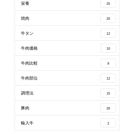
栄養
25
焼肉
20
牛タン
12
牛肉価格
10
牛肉比較
9
牛肉部位
12
調理法
15
豚肉
26
輸入牛
2