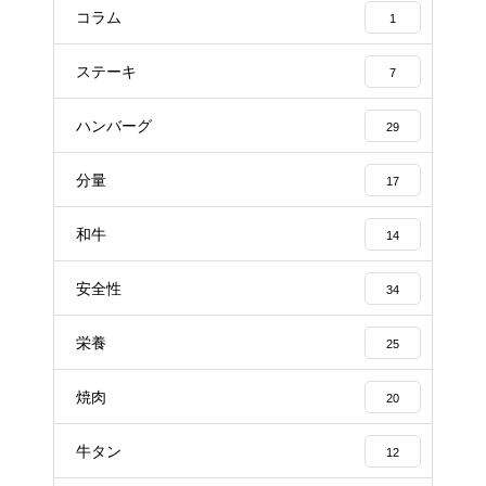
コラム
1
ステーキ
7
ハンバーグ
29
分量
17
和牛
14
安全性
34
栄養
25
焼肉
20
牛タン
12