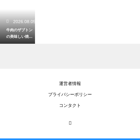
2026.08.05
牛肉のザブトン
の美味しい焼き
方と最高の食べ
方を徹底解説
2026.08.03
運営者情報
肉を食べると便
プライバシーポリシー
が黒くなる原因
は？鉄分と消化
コンタクト
の仕組み解説
2026.08.01