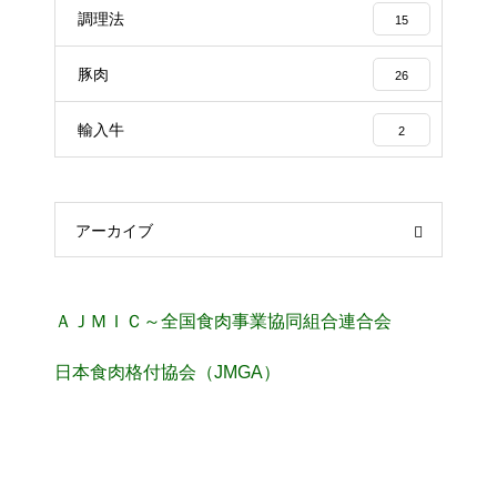
調理法
15
豚肉
26
輸入牛
2
アーカイブ
ＡＪＭＩＣ～全国食肉事業協同組合連合会
日本食肉格付協会（JMGA）