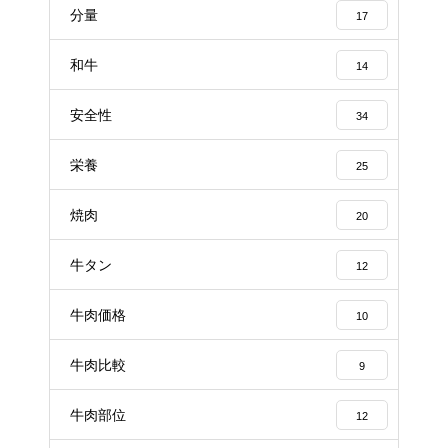
分量
17
和牛
14
安全性
34
栄養
25
焼肉
20
牛タン
12
牛肉価格
10
牛肉比較
9
牛肉部位
12