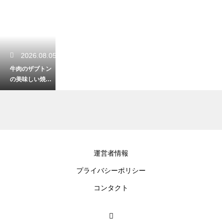
2026.08.05
牛肉のザブトン
の美味しい焼き
方と最高の食べ
方を徹底解説
2026.08.03
運営者情報
肉を食べると便
プライバシーポリシー
が黒くなる原因
は？鉄分と消化
コンタクト
の仕組み解説