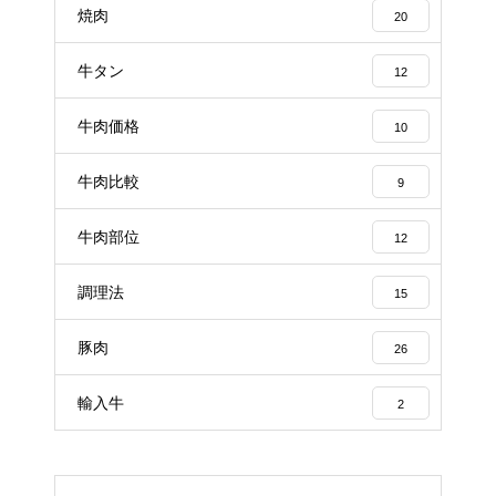
焼肉
20
牛タン
12
牛肉価格
10
牛肉比較
9
牛肉部位
12
調理法
15
豚肉
26
輸入牛
2