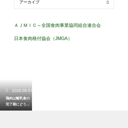
アーカイブ
ＡＪＭＩＣ～全国食肉事業協同組合連合会
日本食肉格付協会（JMGA）
2026.08.07
鶏肉は離乳食の
完了期にどう調
理する？安全で
おいしいレシピ