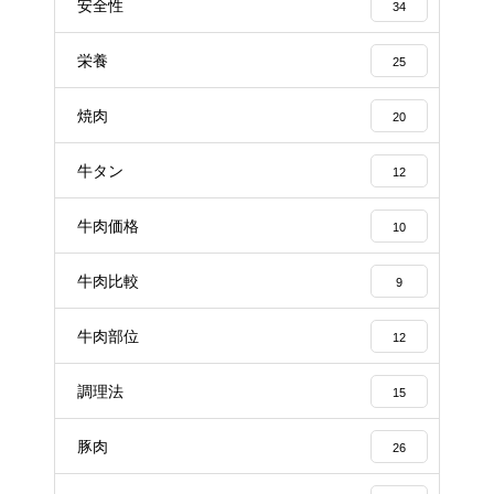
安全性
34
栄養
25
焼肉
20
牛タン
12
牛肉価格
10
牛肉比較
9
牛肉部位
12
調理法
15
豚肉
26