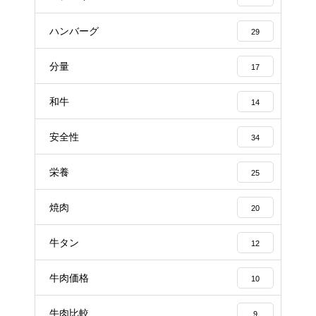
ハンバーグ
29
分量
17
和牛
14
安全性
34
栄養
25
焼肉
20
牛タン
12
牛肉価格
10
牛肉比較
9