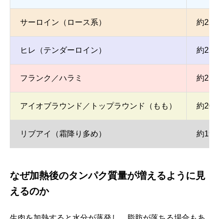
サーロイン（ロース系）
約22～
ヒレ（テンダーロイン）
約22g
フランク／ハラミ
約21
アイオブラウンド／トップラウンド（もも）
約20～
リブアイ（霜降り多め）
約19～
なぜ加熱後のタンパク質量が増えるように見
えるのか
生肉を加熱すると水分が蒸発し、脂肪が落ちる場合もあ