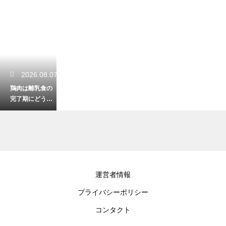
2026.08.07
鶏肉は離乳食の
完了期にどう調
理する？安全で
おいしいレシピ
2026.08.05
運営者情報
牛肉のザブトン
プライバシーポリシー
の美味しい焼き
方と最高の食べ
コンタクト
方を徹底解説