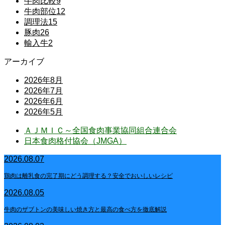
牛肉比較
9
牛肉部位
12
調理法
15
豚肉
26
輸入牛
2
アーカイブ
2026年8月
2026年7月
2026年6月
2026年5月
ＡＪＭＩＣ～全国食肉事業協同組合連合会
日本食肉格付協会（JMGA）
2026.08.07
鶏肉は離乳食の完了期にどう調理する？安全でおいしいレシピ
2026.08.05
牛肉のザブトンの美味しい焼き方と最高の食べ方を徹底解説