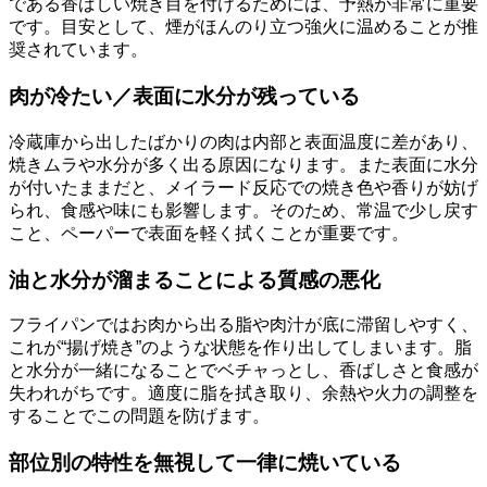
である香ばしい焼き目を付けるためには、予熱が非常に重要
です。目安として、煙がほんのり立つ強火に温めることが推
奨されています。
肉が冷たい／表面に水分が残っている
冷蔵庫から出したばかりの肉は内部と表面温度に差があり、
焼きムラや水分が多く出る原因になります。また表面に水分
が付いたままだと、メイラード反応での焼き色や香りが妨げ
られ、食感や味にも影響します。そのため、常温で少し戻す
こと、ペーパーで表面を軽く拭くことが重要です。
油と水分が溜まることによる質感の悪化
フライパンではお肉から出る脂や肉汁が底に滞留しやすく、
これが“揚げ焼き”のような状態を作り出してしまいます。脂
と水分が一緒になることでベチャっとし、香ばしさと食感が
失われがちです。適度に脂を拭き取り、余熱や火力の調整を
することでこの問題を防げます。
部位別の特性を無視して一律に焼いている