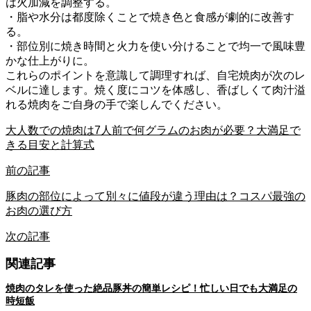
は火加減を調整する。
・脂や水分は都度除くことで焼き色と食感が劇的に改善す
る。
・部位別に焼き時間と火力を使い分けることで均一で風味豊
かな仕上がりに。
これらのポイントを意識して調理すれば、自宅焼肉が次のレ
ベルに達します。焼く度にコツを体感し、香ばしくて肉汁溢
れる焼肉をご自身の手で楽しんでください。
大人数での焼肉は7人前で何グラムのお肉が必要？大満足で
きる目安と計算式
前の記事
豚肉の部位によって別々に値段が違う理由は？コスパ最強の
お肉の選び方
次の記事
関連記事
焼肉のタレを使った絶品豚丼の簡単レシピ！忙しい日でも大満足の
時短飯