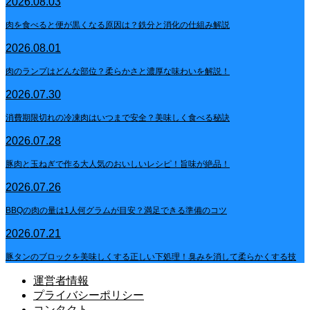
2026.08.03
肉を食べると便が黒くなる原因は？鉄分と消化の仕組み解説
2026.08.01
肉のランプはどんな部位？柔らかさと濃厚な味わいを解説！
2026.07.30
消費期限切れの冷凍肉はいつまで安全？美味しく食べる秘訣
2026.07.28
豚肉と玉ねぎで作る大人気のおいしいレシピ！旨味が絶品！
2026.07.26
BBQの肉の量は1人何グラムが目安？満足できる準備のコツ
2026.07.21
豚タンのブロックを美味しくする正しい下処理！臭みを消して柔らかくする技
運営者情報
プライバシーポリシー
コンタクト