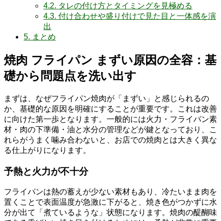
4.2.
タレの付け方とタイミングを見極める
4.3.
付け合わせや盛り付けで見た目と一体感を演
出
5.
まとめ
焼肉 フライパン まずい原因の全容：基
礎から問題点を洗い出す
まずは、なぜフライパン焼肉が「まずい」と感じられるの
か、基礎的な原因を明確にすることが重要です。これは改善
に向けた第一歩となります。一般的には火力・フライパン素
材・肉の下準備・油と水分の管理などが鍵となっており、こ
れらがうまく噛み合わないと、お店での焼肉とは大きく異な
る仕上がりになります。
予熱と火力が不十分
フライパンは熱の蓄えが少ない素材もあり、冷たいまま肉を
置くことで表面温度が急激に下がると、焼き色がつかずに水
分が出て「煮ているような」状態になります。焼肉の醍醐味