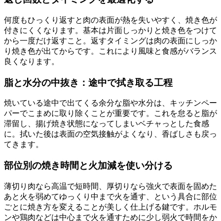
何度もひっくり返すと肉の表面が熱を失いやすく、焼き色が
付きにくくなります。基本は片面しっかりと焼き色をつけて
から一度だけ返すこと。返すタイミングは肉の表面にしっか
り焼き色が出てからです。これにより風味と食感がバランス
良くなります。
脂と水分の中抜き：途中で拭き取る工程
焼いている途中で出てくる余分な脂や水分は、キッチンペー
パーでこまめに取り除くことが重要です。これを怠ると脂が
滞留し、揚げ焼き状態になってしまいベチャっとした食感
に。拭いた後は表面の空気接触がよくなり、香ばしさも戻っ
てきます。
部位別の焼き時間と火加減を使い分ける
薄切り肉なら高温で短時間、厚切りなら強火で表面を固めた
あと火を弱めてゆっくり中まで火を通す、という具合に部位
ごとに焼き方を変えることが美しく仕上げる鍵です。ホルモ
ンや鶏肉などは中心まで火を通すために少し弱火で時間をか