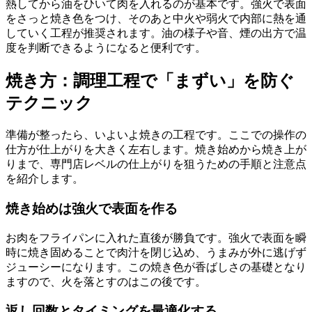
熱してから油をひいて肉を入れるのが基本です。強火で表面
をさっと焼き色をつけ、そのあと中火や弱火で内部に熱を通
していく工程が推奨されます。油の様子や音、煙の出方で温
度を判断できるようになると便利です。
焼き方：調理工程で「まずい」を防ぐ
テクニック
準備が整ったら、いよいよ焼きの工程です。ここでの操作の
仕方が仕上がりを大きく左右します。焼き始めから焼き上が
りまで、専門店レベルの仕上がりを狙うための手順と注意点
を紹介します。
焼き始めは強火で表面を作る
お肉をフライパンに入れた直後が勝負です。強火で表面を瞬
時に焼き固めることで肉汁を閉じ込め、うまみが外に逃げず
ジューシーになります。この焼き色が香ばしさの基礎となり
ますので、火を落とすのはこの後です。
返し回数とタイミングを最適化する