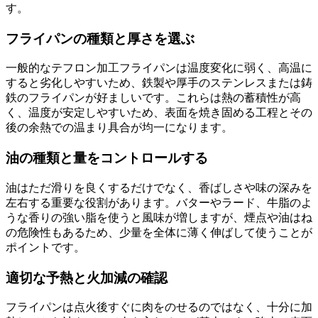
す。
フライパンの種類と厚さを選ぶ
一般的なテフロン加工フライパンは温度変化に弱く、高温に
すると劣化しやすいため、鉄製や厚手のステンレスまたは鋳
鉄のフライパンが好ましいです。これらは熱の蓄積性が高
く、温度が安定しやすいため、表面を焼き固める工程とその
後の余熱での温まり具合が均一になります。
油の種類と量をコントロールする
油はただ滑りを良くするだけでなく、香ばしさや味の深みを
左右する重要な役割があります。バターやラード、牛脂のよ
うな香りの強い脂を使うと風味が増しますが、煙点や油はね
の危険性もあるため、少量を全体に薄く伸ばして使うことが
ポイントです。
適切な予熱と火加減の確認
フライパンは点火後すぐに肉をのせるのではなく、十分に加