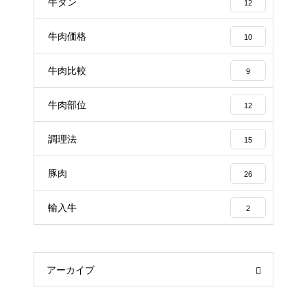
牛タン
12
牛肉価格
10
牛肉比較
9
牛肉部位
12
調理法
15
豚肉
26
輸入牛
2
アーカイブ