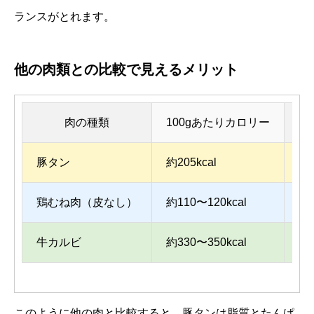
ランスがとれます。
他の肉類との比較で見えるメリット
肉の種類
100gあたりカロリー
豚タン
約205kcal
約1
鶏むね肉（皮なし）
約110〜120kcal
約2
牛カルビ
約330〜350kcal
約2
このように他の肉と比較すると、豚タンは脂質とたんぱ