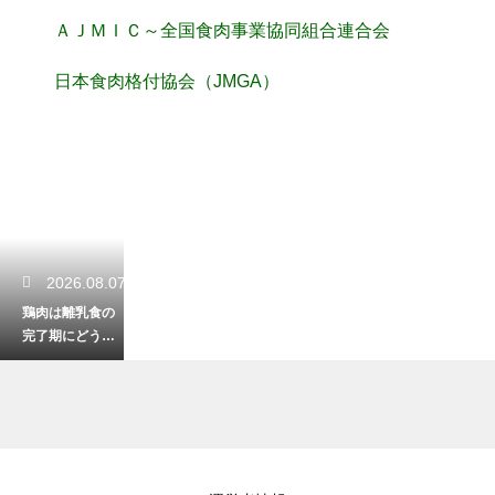
ＡＪＭＩＣ～全国食肉事業協同組合連合会
日本食肉格付協会（JMGA）
2026.08.07
鶏肉は離乳食の
完了期にどう調
理する？安全で
おいしいレシピ
2026.08.05