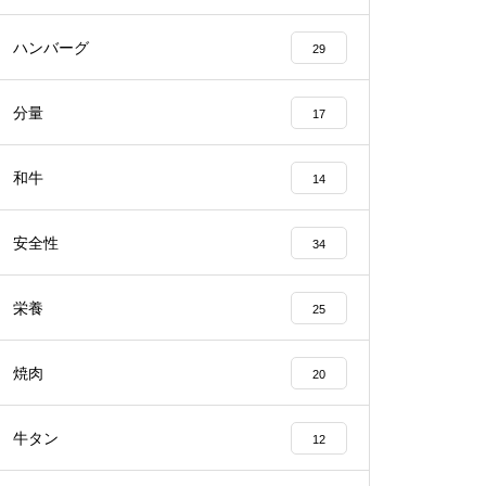
ハンバーグ
29
分量
17
和牛
14
安全性
34
栄養
25
焼肉
20
牛タン
12