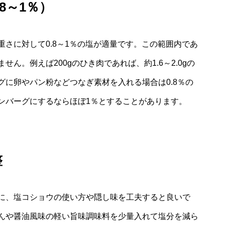
8～1％）
さに対して0.8～1％の塩が適量です。この範囲内であ
ん。例えば200gのひき肉であれば、約1.6～2.0gの
に卵やパン粉などつなぎ素材を入れる場合は0.8％の
ンバーグにするならほぼ1％とすることがあります。
整
に、塩コショウの使い方や隠し味を工夫すると良いで
んや醤油風味の軽い旨味調味料を少量入れて塩分を減ら