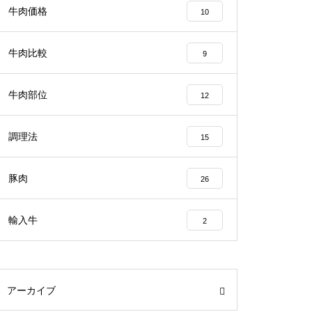
牛肉価格
10
牛肉比較
9
牛肉部位
12
調理法
15
豚肉
26
輸入牛
2
アーカイブ