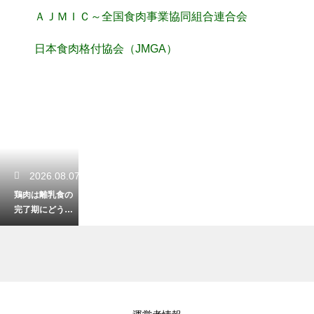
ＡＪＭＩＣ～全国食肉事業協同組合連合会
日本食肉格付協会（JMGA）
2026.08.07
鶏肉は離乳食の
完了期にどう調
理する？安全で
おいしいレシピ
2026.08.05