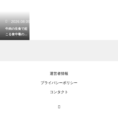
2026.08.09
牛肉の生食で起
こる食中毒の危
険性！安全に楽
しむための知識
2026.08.07
運営者情報
鶏肉は離乳食の
プライバシーポリシー
完了期にどう調
理する？安全で
コンタクト
おいしいレシピ