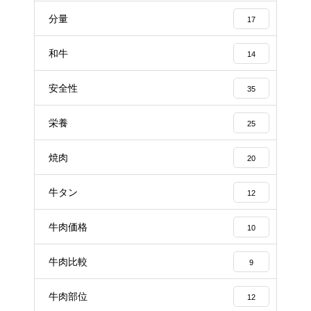
分量
17
和牛
14
安全性
35
栄養
25
焼肉
20
牛タン
12
牛肉価格
10
牛肉比較
9
牛肉部位
12