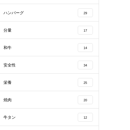
ハンバーグ
29
分量
17
和牛
14
安全性
34
栄養
25
焼肉
20
牛タン
12