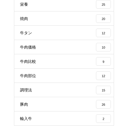
栄養
25
焼肉
20
牛タン
12
牛肉価格
10
牛肉比較
9
牛肉部位
12
調理法
15
豚肉
26
輸入牛
2