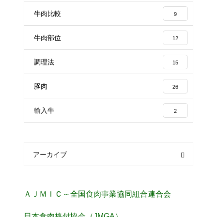
牛肉比較
9
牛肉部位
12
調理法
15
豚肉
26
輸入牛
2
アーカイブ
ＡＪＭＩＣ～全国食肉事業協同組合連合会
日本食肉格付協会（JMGA）