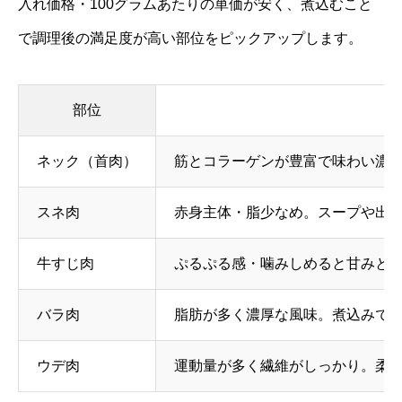
入れ価格・100グラムあたりの単価が安く、煮込むこと
で調理後の満足度が高い部位をピックアップします。
部位
ネック（首肉）
筋とコラーゲンが豊富で味わい濃
スネ肉
赤身主体・脂少なめ。スープや出
牛すじ肉
ぷるぷる感・噛みしめると甘みと
バラ肉
脂肪が多く濃厚な風味。煮込みで
ウデ肉
運動量が多く繊維がしっかり。柔