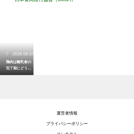
2026.08.07
鶏肉は離乳食の
完了期にどう調
理する？安全で
おいしいレシピ
2026.08.05
運営者情報
牛肉のザブトン
プライバシーポリシー
の美味しい焼き
方と最高の食べ
コンタクト