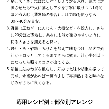
鍋に肉・水またはだし汁・しょうがを入れ、強火で沸
騰させたら中火に落としアクを丁寧に取りつつ1時間
ほど煮込む（通常鍋の場合）。圧力鍋を使うなら
30〜40分が目安。
野菜（玉ねぎ・にんじん・大根など）を投入し、さら
に20分ほど煮込む。具材にも味が染みやすいように
切る大きさを揃えると良い。
醤油・酒・砂糖・みりんを加えて味をつけ、弱火で煮
汁がトロッとしてくるまでさらに煮る。汁が半分以下
になったら照りとコクが出てくる。
最後に刻みねぎを散らし、好みで七味や胡椒を振って
完成。余裕があれば一度冷まして再加熱すると味のな
じみがさらに良くなる。
応用レシピ例：部位別アレンジ