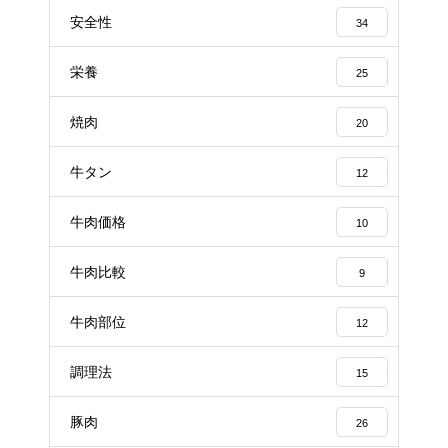
安全性
34
栄養
25
焼肉
20
牛タン
12
牛肉価格
10
牛肉比較
9
牛肉部位
12
調理法
15
豚肉
26