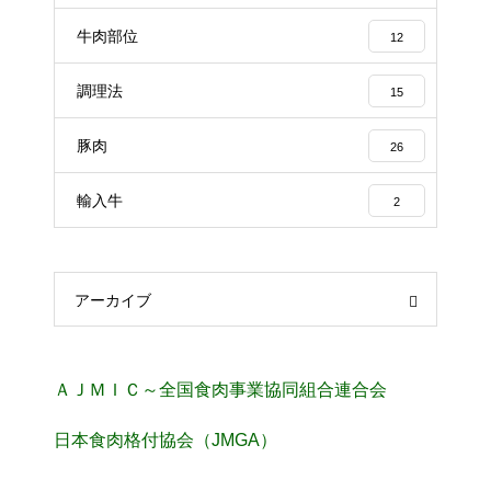
牛肉部位
12
調理法
15
豚肉
26
輸入牛
2
アーカイブ
ＡＪＭＩＣ～全国食肉事業協同組合連合会
日本食肉格付協会（JMGA）