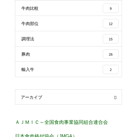
牛肉比較
9
牛肉部位
12
調理法
15
豚肉
26
輸入牛
2
アーカイブ
ＡＪＭＩＣ～全国食肉事業協同組合連合会
日本食肉格付協会（JMGA）