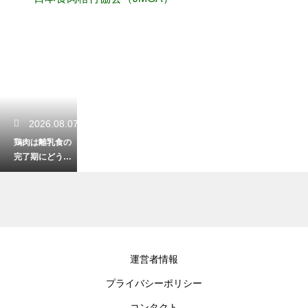
2026.08.07
鶏肉は離乳食の
完了期にどう調
理する？安全で
おいしいレシピ
2026.08.05
運営者情報
牛肉のザブトン
プライバシーポリシー
の美味しい焼き
方と最高の食べ
コンタクト